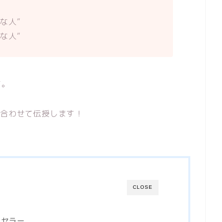
な人”
な人”
す。
も合わせて伝授します！
CLOSE
ンセラー