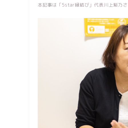
本記事は「5star縁結び」代表川上紫乃