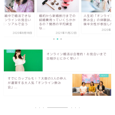
ロナ禍中で婚活できな
婚約から新婚旅行までの
人生初「オンライン
！オンラインお見合い
結婚費用っていくらかか
飲み会」の体験談。2
実際・リアルで会う
るの？関西の平均資金
後半女性が参加した感.
.
な...
2020年9
2020年8月18日
2021年11月22日
オンライン婚活は合理的！お見合いまで
日程がとにかく早い！
すでにカップルも！？大阪の3人の仲人
が運営する大人気「オンライン飲み
会」...